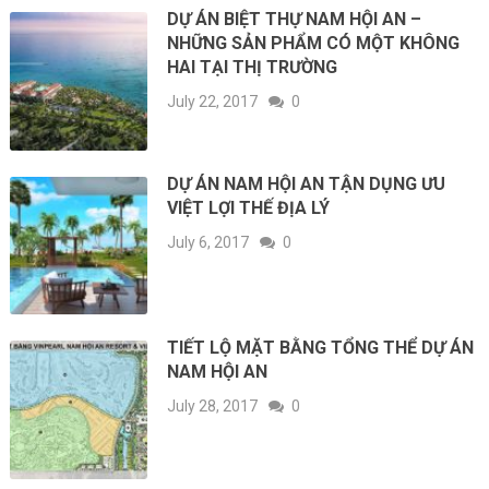
DỰ ÁN BIỆT THỰ NAM HỘI AN –
NHỮNG SẢN PHẨM CÓ MỘT KHÔNG
HAI TẠI THỊ TRƯỜNG
July 22, 2017
0
DỰ ÁN NAM HỘI AN TẬN DỤNG ƯU
VIỆT LỢI THẾ ĐỊA LÝ
July 6, 2017
0
TIẾT LỘ MẶT BẰNG TỔNG THỂ DỰ ÁN
NAM HỘI AN
July 28, 2017
0