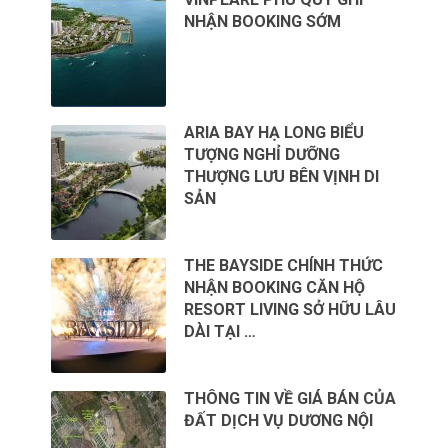
NHẬN BOOKING SỚM
ARIA BAY HẠ LONG BIỂU
TƯỢNG NGHỈ DƯỠNG
THƯỢNG LƯU BÊN VỊNH DI
SẢN
THE BAYSIDE CHÍNH THỨC
NHẬN BOOKING CĂN HỘ
RESORT LIVING SỞ HỮU LÂU
DÀI TẠI …
THÔNG TIN VỀ GIÁ BÁN CỦA
ĐẤT DỊCH VỤ DƯƠNG NỘI