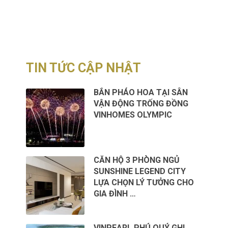
TIN TỨC CẬP NHẬT
BẮN PHÁO HOA TẠI SÂN
VẬN ĐỘNG TRỐNG ĐỒNG
VINHOMES OLYMPIC
CĂN HỘ 3 PHÒNG NGỦ
SUNSHINE LEGEND CITY
LỰA CHỌN LÝ TƯỞNG CHO
GIA ĐÌNH …
VINPEARL PHÚ QUÝ GHI