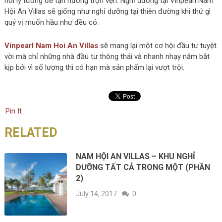
nơi lý tưởng để tận hưởng trọn vẹn. Nghỉ dưỡng tại Vinpearl Nam
Hội An Villas sẽ giống như nghỉ dưỡng tại thiên đường khi thứ gì
quý vị muốn hầu như đều có.
Vinpearl Nam Hoi An Villas
sẽ mang lại một cơ hội đầu tư tuyệt
vời mà chỉ những nhà đầu tư thông thái và nhanh nhạy năm bắt
kịp bởi vì số lượng thì có hạn mà sản phẩm lại vượt trội.
Pin It
RELATED
NAM HỘI AN VILLAS – KHU NGHỈ
DƯỠNG TẤT CẢ TRONG MỘT (PHẦN
2)
July 14, 2017
0