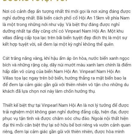
Nơi có cảnh đẹp ấn tượng nhất thì mới gọi là nơi xứng đáng được
nghỉ dưỡng nhất. Bãi biển cách phố cổ Hội An 15km về phía Nam
là một trong những nới như vậy. Và biệt thự đáng được nghỉ
dưỡng nhất tại đây cũng chỉ có Vinpearl Nam Hội An. Một khu
villas đẳng cấp tọa lạc trên bãi biển tuyệt đẹp đích thị là một sự
kết hợp tuyệt vời, sẽ đem lại một kỳ nghỉ không thể quên.
Cát trắng nắng vàng, khí hậu ấm áp ôn hòa, nước biển xanh ngọc
bích và những rặng cây, dãy núi mướt màu xanh lam chính là điểm
hấp dẫn vô cùng của biển Nam Hội An. Vinpearl Nam Hội An
Villas tọa lạc ngay trên bở biển, hướng thẳng ra mặt biển bao la
để đem lại cảm giác gần gũi với thiên nhiên vô tận cho những du
khách đã lựa chọn nơi này làm chốn hưởng thụ.
Thiết kế biệt thự tại Vinpearl Nam Hội An là nơi lý tưởng để được
trải nghiệm một không gian nghỉ dưỡng đẳng cấp, hiện đại, được
phục vụ tận tình và được chăm sóc chu đáo. Ngoài nội thất hiện
đại thì mỗi căn biệt thự lại sở hữu bể bơi riêng và vườn cảnh quan
riêng, đem lại cảm giác gần gũi với thiên nhiên, được hòa mình