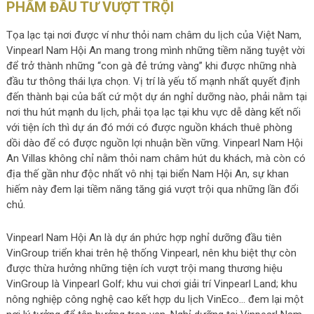
PHẨM ĐẦU TƯ VƯỢT TRỘI
Tọa lạc tại nơi được ví như thỏi nam châm du lịch của Việt Nam,
Vinpearl Nam Hội An mang trong mình những tiềm năng tuyệt vời
để trở thành những “con gà đẻ trứng vàng” khi được những nhà
đầu tư thông thái lựa chọn. Vị trí là yếu tố mạnh nhất quyết định
đến thành bại của bất cứ một dự án nghỉ dưỡng nào, phải nằm tại
nơi thu hút mạnh du lịch, phải tọa lạc tại khu vực dễ dàng kết nối
với tiện ích thì dự án đó mới có được nguồn khách thuê phòng
dồi dào để có được nguồn lợi nhuận bền vững. Vinpearl Nam Hội
An Villas không chỉ nằm thỏi nam châm hút du khách, mà còn có
địa thế gần như độc nhất vô nhị tại biển Nam Hội An, sự khan
hiếm này đem lại tiềm năng tăng giá vượt trội qua những lần đổi
chủ.
Vinpearl Nam Hội An là dự án phức hợp nghỉ dưỡng đầu tiên
VinGroup triển khai trên hệ thống Vinpearl, nên khu biệt thự còn
được thừa hưởng những tiện ích vượt trội mang thương hiệu
VinGroup là Vinpearl Golf; khu vui chơi giải trí Vinpearl Land; khu
nông nghiệp công nghệ cao kết hợp du lịch VinEco… đem lại một