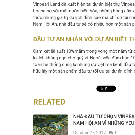
Vinpearl Land đã xuất hiện tại dự án biệt thự Vinp
hoang sơ với mặt nước hiền hòa, những bóng cây xanh
thức những giá trị du lịch đỉnh cao mà chỉ có tại n
Nam Hội An, nhà đầu tư sẽ có nhiều hơn một sản 
ĐẦU TƯ AN NHÀN VỚI DỰ ÁN BIỆT T
Cam kết lãi suất 10%/năm trong vòng một năm từ c
lợi ích không ngờ cho quý vị. Ngoài việc đảm bảo 1
toàn hệ thống cũng là những ưu việt mà kênh đầu tư
hữu lấy một sản phẩm đầu tư tối ưu tại dự án đỉnh c
RELATED
NHÀ ĐẦU TƯ CHỌN VINPEA
NAM HỘI AN VÌ NHỮNG YẾU
October 27, 2017
0