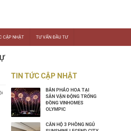
C CẬP NHẬT
TƯ VẤN ĐẦU TƯ
HỰ
TIN TỨC CẬP NHẬT
BẮN PHÁO HOA TẠI
ội
SÂN VẬN ĐỘNG TRỐNG
ĐỒNG VINHOMES
OLYMPIC
CĂN HỘ 3 PHÒNG NGỦ
SUNSHINE LEGEND CITY