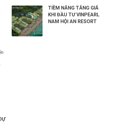
TIỀM NĂNG TĂNG GIÁ
g
KHI ĐẦU TƯ VINPEARL
NAM HỘI AN RESORT
ến
ở
DỰ