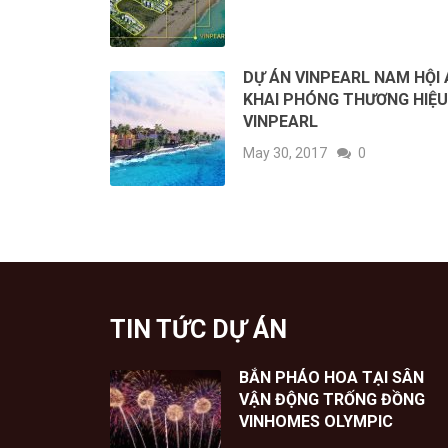
DỰ ÁN VINPEARL NAM HỘI 
KHAI PHÓNG THƯƠNG HIỆU
VINPEARL
May 30, 2017
0
TIN TỨC DỰ ÁN
BẮN PHÁO HOA TẠI SÂN
VẬN ĐỘNG TRỐNG ĐỒNG
VINHOMES OLYMPIC