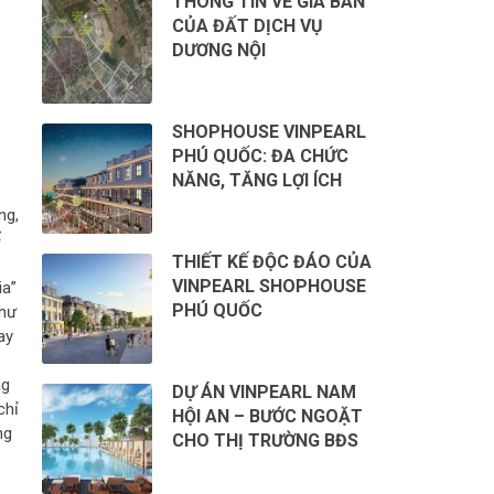
THÔNG TIN VỀ GIÁ BÁN
CỦA ĐẤT DỊCH VỤ
DƯƠNG NỘI
SHOPHOUSE VINPEARL
PHÚ QUỐC: ĐA CHỨC
NĂNG, TĂNG LỢI ÍCH
ng,
ể
THIẾT KẾ ĐỘC ĐÁO CỦA
VINPEARL SHOPHOUSE
ia”
PHÚ QUỐC
như
ay
ng
DỰ ÁN VINPEARL NAM
chỉ
HỘI AN – BƯỚC NGOẶT
ng
CHO THỊ TRƯỜNG BĐS