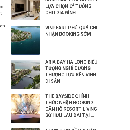
LỰA CHỌN LÝ TƯỞNG
ới
CHO GIA ĐÌNH …
t
hơn
VINPEARL PHÚ QUÝ GHI
NHẬN BOOKING SỚM
ARIA BAY HẠ LONG BIỂU
TƯỢNG NGHỈ DƯỠNG
THƯỢNG LƯU BÊN VỊNH
DI SẢN
THE BAYSIDE CHÍNH
THỨC NHẬN BOOKING
CĂN HỘ RESORT LIVING
SỞ HỮU LÂU DÀI TẠI …