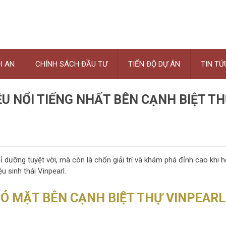
I AN
CHÍNH SÁCH ĐẦU TƯ
TIẾN ĐỘ DỰ ÁN
TIN TỨ
U NỔI TIẾNG NHẤT BÊN CẠNH BIỆT T
ỉ dưỡng tuyệt vời, mà còn là chốn giải trí và khám phá đỉnh cao khi h
u sinh thái Vinpearl.
Ó MẶT BÊN CẠNH BIỆT THỰ VINPEARL