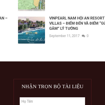
AN –
VINPEARL NAM HỘI AN RESORT
VILLAS – ĐIỂM ĐẾN VÀ ĐIỂM “G
GẮM” LÝ TƯỞNG
September 11, 2017
0
NHẬN TRỌN BỘ TÀI LIỆU