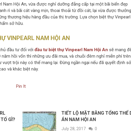
earl Nam Hội An, vừa được nghỉ dưỡng đẳng cấp tại một bãi biển đẹp
 rì và bãi cát vàng mịn, thoai thoải từ đồi cát, lại vừa được thưởn
hững thương hiệu hàng đầu của thị trường. Lựa chọn biệt thự Vinpearl
phẩm sở hữu.
HỰ VINPEARL NAM HỘI AN
hủ đầu tư đối với
đầu tư biệt thự Vinpearl Nam Hội An
sẽ mang đ
0 năm hồi vốn thì những ưu đãi mua, và chuỗi đêm nghỉ miễn phí trên
 vượt trội này có thể mang lại. Đừng ngần ngại nếu đã quyết định s
ao và khác biệt này.
Pin It
RL
TIẾT LỘ MẶT BẰNG TỔNG THỂ 
 TỐ GÌ?
ÁN NAM HỘI AN
July 28, 2017
0