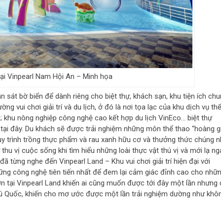
tại Vinpearl Nam Hội An – Minh họa
 sát bờ biển để dành riêng cho biệt thự, khách sạn, khu tiện ích chu
ng vui chơi giải trí và du lịch, ở đó là nơi tọa lạc của khu dịch vụ th
and; khu nông nghiệp công nghệ cao kết hợp du lịch VinEco… biệt thự
tại đây. Du khách sẽ được trải nghiệm những môn thể thao “hoàng g
quy trình trồng thực phẩm và rau xanh hữu cơ và thưởng thức chúng 
hu vị cuộc sống khi tìm hiểu những loài thực vật thú vị và mới lạ ng
đã từng nghe đến Vinpearl Land – Khu vui chơi giải trí hiện đại với
hững công nghệ tiên tiến nhất để đem lại cảm giác đỉnh cao cho nhữ
hơn tại Vinpearl Land khiến ai cũng muốn được tới đây một lần nhưng 
Phú Quốc, khiến cho mơ ước được một lần trải nghiệm dường như khô