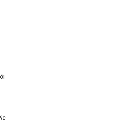
ỚI
HÁC