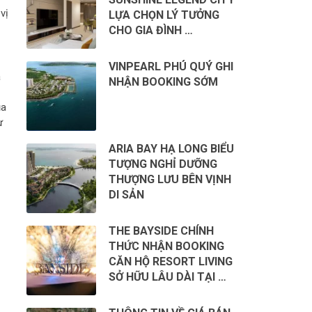
vị
LỰA CHỌN LÝ TƯỞNG
CHO GIA ĐÌNH …
VINPEARL PHÚ QUÝ GHI
a
NHẬN BOOKING SỚM
ủa
ự
ARIA BAY HẠ LONG BIỂU
TƯỢNG NGHỈ DƯỠNG
THƯỢNG LƯU BÊN VỊNH
DI SẢN
THE BAYSIDE CHÍNH
THỨC NHẬN BOOKING
CĂN HỘ RESORT LIVING
SỞ HỮU LÂU DÀI TẠI …