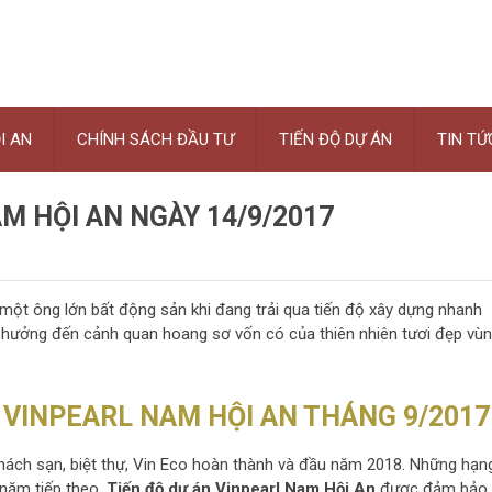
I AN
CHÍNH SÁCH ĐẦU TƯ
TIẾN ĐỘ DỰ ÁN
TIN TỨ
M HỘI AN NGÀY 14/9/2017
ột ông lớn bất động sản khi đang trải qua tiến độ xây dựng nhanh
h hưởng đến cảnh quan hoang sơ vốn có của thiên nhiên tươi đẹp vù
VINPEARL NAM HỘI AN THÁNG 9/2017
ách sạn, biệt thự, Vin Eco hoàn thành và đầu năm 2018. Những hạn
 năm tiếp theo.
Tiến độ dự án Vinpearl Nam Hội An
được đảm bảo