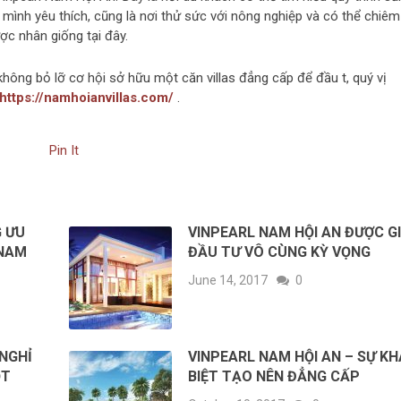
à mình yêu thích, cũng là nơi thử sức với nông nghiệp và có thể chiêm
c nhân giống tại đây.
hông bỏ lỡ cơ hội sở hữu một căn villas đẳng cấp để đầu t, quý vị
https://namhoianvillas.com/
.
Pin It
G ƯU
VINPEARL NAM HỘI AN ĐƯỢC GI
 NAM
ĐẦU TƯ VÔ CÙNG KỲ VỌNG
June 14, 2017
0
 NGHỈ
VINPEARL NAM HỘI AN – SỰ K
ỘT
BIỆT TẠO NÊN ĐẲNG CẤP