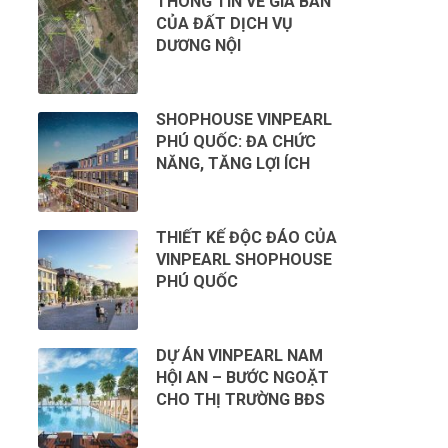
THÔNG TIN VỀ GIÁ BÁN
CỦA ĐẤT DỊCH VỤ
DƯƠNG NỘI
SHOPHOUSE VINPEARL
PHÚ QUỐC: ĐA CHỨC
NĂNG, TĂNG LỢI ÍCH
THIẾT KẾ ĐỘC ĐÁO CỦA
VINPEARL SHOPHOUSE
PHÚ QUỐC
DỰ ÁN VINPEARL NAM
HỘI AN – BƯỚC NGOẶT
CHO THỊ TRƯỜNG BĐS