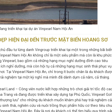
ng triển khại tại dự án Vinpearl Nam Hội An
ĐẸP HIỆN ĐẠI ĐẾN TRƯỚC MẶT BIỂN HOANG SƠ
hủ đầu tư lừng danh Vingroup triển khai tại một trong những bãi biể
Vinpearl Nam Hội An không chỉ là một siêu phẩm mà còn là khu phức
ống Vinpearl, bao gồm cả những hạng mục nghỉ dưỡng đỉnh cao tiêu
ện ích nghỉ dưỡng, mà còn hội tụ cả những hạng mục sinh thái phục vụ
 nơi. Tại Vinpearl Nam Hội An, chỉ trong ít bước chân là du khách đượ
i nghiệm tại một kỳ nghỉ mà mình đã dành dụm cả năm, cả tháng.
earl Land – Công viên nước kết hợp những trò chơi giải trí tốc độ ca
ha Trang và đang được triển khai xây dựng tại Phú Quốc; Vinpearl Gol
 “thượng lưu” cho những du khách muốn khám phá hay trải nghiệm c
hu sinh thái, nghiên cứu và nuôi trồng thực phẩm hữu cơ theo tiêu ch
 Vinpearl Nam Hội An. Đây là nơi du khách có thể tìm hiểu quy trình sả