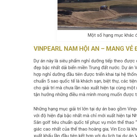
Một số hạng mục khác đa
VINPEARL NAM HỘI AN – MANG VẺ 
Dự án này là siêu phẩm nghỉ dưỡng tiếp theo được c
đẹp bậc nhất dải biển miền Trung đất nước. Dự án 
hợp nghỉ dưỡng đầu tiên được triển khai tại hệ th
chuẩn 5 sao quốc tế là khách sạn, biệt thự, các ti
cho giải trí mà chưa lần nào xuất hiện tại cùng một
tận hưởng những điều mà mình mong muốn được trả
Những hạng mục giải trí lớn tại dự án bao gồm Vinp
với độ hiện đại bậc nhất mà chỉ mới xuất hiện tại N
Sân golf tiêu chuẩn quốc tế phục vụ môn thể thao
giác cao nhất của thể thao hoàng gia; Vin Eco là k
xuất khẩu lần đầu tiên kết hợp với du lịch tại dự án