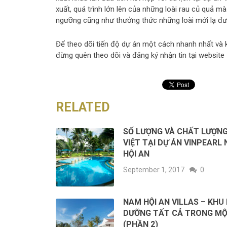
xuất, quá trình lớn lên của những loài rau củ quả m
ngưỡng cũng như thưởng thức những loài mới lạ đượ
Để theo dõi tiến độ dự án một cách nhanh nhất và k
đừng quên theo dõi và đăng ký nhận tin tại website
RELATED
SỐ LƯỢNG VÀ CHẤT LƯỢN
VIỆT TẠI DỰ ÁN VINPEARL
HỘI AN
September 1, 2017
0
NAM HỘI AN VILLAS – KHU
DƯỠNG TẤT CẢ TRONG M
(PHẦN 2)