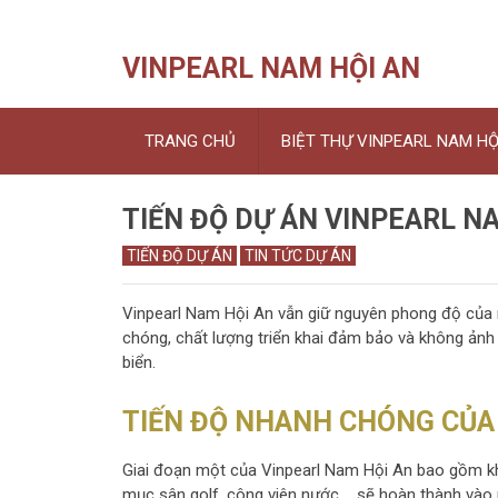
VINPEARL NAM HỘI AN
TRANG CHỦ
BIỆT THỰ VINPEARL NAM HỘ
TIẾN ĐỘ DỰ ÁN VINPEARL NA
TIẾN ĐỘ DỰ ÁN
TIN TỨC DỰ ÁN
Vinpearl Nam Hội An vẫn giữ nguyên phong độ của m
chóng, chất lượng triển khai đảm bảo và không ản
biển.
TIẾN ĐỘ NHANH CHÓNG CỦA 
Giai đoạn một của Vinpearl Nam Hội An bao gồm kh
mục sân golf, công viên nước,… sẽ hoàn thành vào