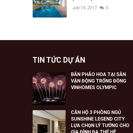
July 14, 2017
0
TIN TỨC DỰ ÁN
BẮN PHÁO HOA TẠI SÂN
VẬN ĐỘNG TRỐNG ĐỒNG
VINHOMES OLYMPIC
CĂN HỘ 3 PHÒNG NGỦ
SUNSHINE LEGEND CITY
LỰA CHỌN LÝ TƯỞNG CHO
GIA ĐÌNH ĐA THẾ HỆ