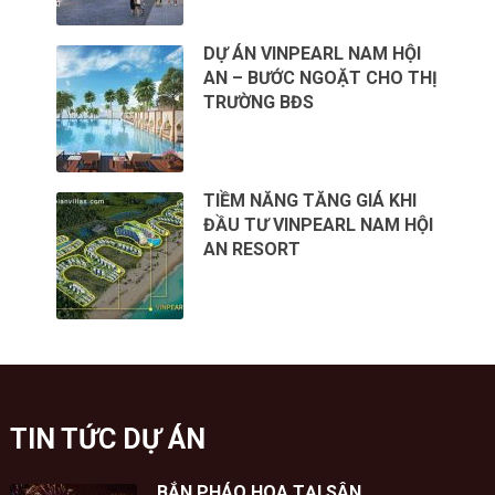
DỰ ÁN VINPEARL NAM HỘI
AN – BƯỚC NGOẶT CHO THỊ
TRƯỜNG BĐS
TIỀM NĂNG TĂNG GIÁ KHI
ĐẦU TƯ VINPEARL NAM HỘI
AN RESORT
TIN TỨC DỰ ÁN
BẮN PHÁO HOA TẠI SÂN