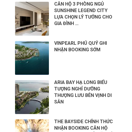
CĂN HỘ 3 PHÒNG NGỦ
SUNSHINE LEGEND CITY
LỰA CHỌN LÝ TƯỞNG CHO
GIA ĐÌNH …
VINPEARL PHÚ QUÝ GHI
NHẬN BOOKING SỚM
ARIA BAY HẠ LONG BIỂU
TƯỢNG NGHỈ DƯỠNG
THƯỢNG LƯU BÊN VỊNH DI
SẢN
THE BAYSIDE CHÍNH THỨC
NHẬN BOOKING CĂN HỘ