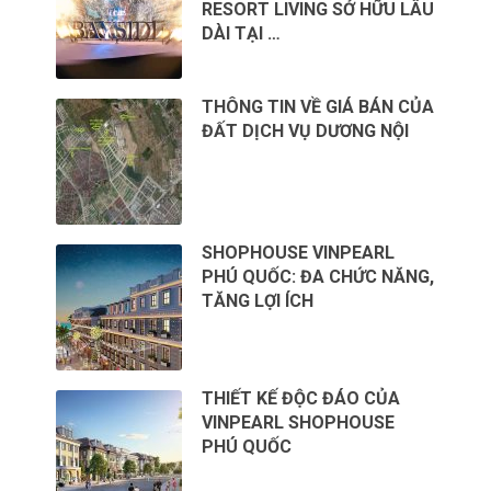
RESORT LIVING SỞ HỮU LÂU
DÀI TẠI …
THÔNG TIN VỀ GIÁ BÁN CỦA
ĐẤT DỊCH VỤ DƯƠNG NỘI
SHOPHOUSE VINPEARL
PHÚ QUỐC: ĐA CHỨC NĂNG,
TĂNG LỢI ÍCH
THIẾT KẾ ĐỘC ĐÁO CỦA
VINPEARL SHOPHOUSE
PHÚ QUỐC