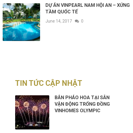
DỰ ÁN VINPEARL NAM HỘI AN – XỨNG
TẦM QUỐC TẾ
June 14, 2017
0
TIN TỨC CẬP NHẬT
BẮN PHÁO HOA TẠI SÂN
VẬN ĐỘNG TRỐNG ĐỒNG
VINHOMES OLYMPIC