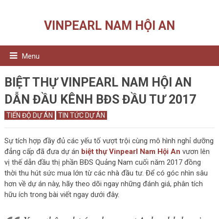
VINPEARL NAM HỘI AN
Menu
BIỆT THỰ VINPEARL NAM HỘI AN
DẪN ĐẦU KÊNH BĐS ĐẦU TƯ 2017
TIẾN ĐỘ DỰ ÁN
TIN TỨC DỰ ÁN
Sự tích hợp đầy đủ các yếu tố vượt trội cùng mô hình nghỉ dưỡng
đẳng cấp đã đưa dự án
biệt thự Vinpearl Nam Hội An
vươn lên
vị thế dẫn đầu thị phần BĐS Quảng Nam cuối năm 2017 đồng
thời thu hút sức mua lớn từ các nhà đầu tư. Để có góc nhìn sâu
hơn về dự án này, hãy theo dõi ngay những đánh giá, phân tích
hữu ích trong bài viết ngay dưới đây.