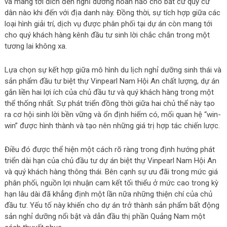
và mang tới đích đến nghỉ dưỡng hoàn hảo cho bất cứ quý cư
dân nào khi đến với địa danh này. Đồng thời, sự tích hợp giữa các
loại hình giải trí, dịch vụ được phân phối tại dự án còn mang tới
cho quý khách hàng kênh đầu tư sinh lời chắc chắn trong một
tương lai không xa.
Lựa chọn sự kết hợp giữa mô hình du lịch nghỉ dưỡng sinh thái và
sản phẩm đầu tư biệt thự Vinpearl Nam Hội An chất lượng, dự án
gắn liền hai lợi ích của chủ đầu tư và quý khách hàng trong một
thể thống nhất. Sự phát triển đồng thời giữa hai chủ thể này tạo
ra cơ hội sinh lời bền vững và ổn định hiếm có, mối quan hệ “win-
win” được hình thành và tạo nên những giá trị hợp tác chiến lược.
Điều đó được thể hiện một cách rõ ràng trong định hướng phát
triển dài hạn của chủ đầu tư dự án biệt thự Vinpearl Nam Hội An
và quý khách hàng thông thái. Bên cạnh sự ưu đãi trong mức giá
phân phối, nguồn lợi nhuận cam kết tối thiểu ở mức cao trong kỳ
hạn lâu dài đã khẳng định một lần nữa những thiện chí của chủ
đầu tư. Yếu tố này khiến cho dự án trở thành sản phẩm bất động
sản nghỉ dưỡng nổi bật và dẫn đầu thị phần Quảng Nam một