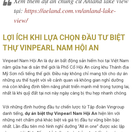
Xem thêm dự án chung cư Anland lake view
tại:
https://aeland.com.vn/anland-lake-
view/
LỢI ÍCH KHI LỰA CHỌN ĐẦU TƯ BIỆT
THỰ VINPEARL NAM HỘI AN
Vinpearl Nam Hội An là dự án bất động sản hiếm hoi tại Việt Nam
nằm giữa hai di sản thế giới là Phố Cổ Hội An cùng khu Thánh địa
Mỹ Sơn nổi tiếng thế giới. Điều này không chỉ mang tới cho dự án
những ưu thế tuyệt vời về cảnh quan và không gian nghỉ dưỡng
mà còn khẳng định tiềm năng phát triển mạnh mẽ trong tương lai,
nhất là khi quỹ đất tại nơi này ngày càng bị thu hẹp nhanh chóng.
Với những định hướng đầu tư chiến lược từ Tập đoàn Vingroup
danh tiếng,
dự án biệt thự Vinpearl Nam Hội An
hiện lên với
những nét chấm phá khác biệt và giá trị đầu tư vững bền bậc
nhất. Lần đầu tiên mô hình nghỉ dưỡng “All in one” được xác lập